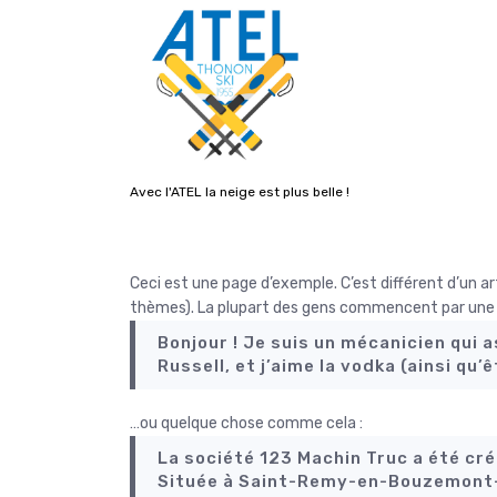
A
l
l
e
r
a
u
c
Avec l'ATEL la neige est plus belle !
o
n
t
e
Ceci est une page d’exemple. C’est différent d’un ar
n
thèmes). La plupart des gens commencent par une pa
u
Bonjour ! Je suis un mécanicien qui a
Russell, et j’aime la vodka (ainsi qu’
…ou quelque chose comme cela :
La société 123 Machin Truc a été cré
Située à Saint-Remy-en-Bouzemont-S