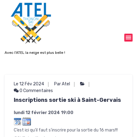
A
l
l
e
r
a
u
c
Avec l'ATEL la neige est plus belle !
o
n
t
e
n
Le 12 Fév 2024
Par Atel
u
0 Commentaires
Inscriptions sortie ski à Saint-Gervais
lundi 12 février 2024
19:00
C’est ici qu’il faut s’inscrire pour la sortie du 16 mars!!!