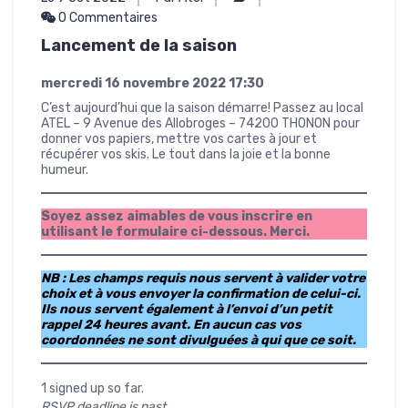
0 Commentaires
Lancement de la saison
mercredi 16 novembre 2022
17:30
C’est aujourd’hui que la saison démarre! Passez au local
ATEL – 9 Avenue des Allobroges – 74200 THONON pour
donner vos papiers, mettre vos cartes à jour et
récupérer vos skis. Le tout dans la joie et la bonne
humeur.
Soyez assez aimables de vous inscrire en
utilisant le formulaire ci-dessous. Merci.
NB : Les champs requis nous servent à valider votre
choix et à vous envoyer la confirmation de celui-ci.
Ils nous servent également à l’envoi d’un petit
rappel 24 heures avant. En aucun cas vos
coordonnées ne sont divulguées à qui que ce soit.
1 signed up so far.
RSVP deadline is past