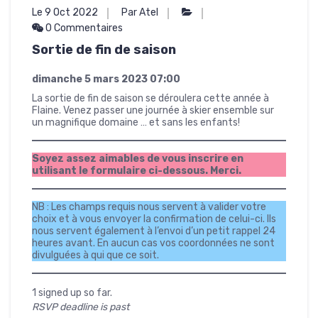
Le 9 Oct 2022
Par Atel
0 Commentaires
Sortie de fin de saison
dimanche 5 mars 2023
07:00
La sortie de fin de saison se déroulera cette année à
Flaine. Venez passer une journée à skier ensemble sur
un magnifique domaine … et sans les enfants!
Soyez assez aimables de vous inscrire en
utilisant le formulaire ci-dessous. Merci.
NB : Les champs requis nous servent à valider votre
choix et à vous envoyer la confirmation de celui-ci. Ils
nous servent également à l’envoi d’un petit rappel 24
heures avant. En aucun cas vos coordonnées ne sont
divulguées à qui que ce soit.
1 signed up so far.
RSVP deadline is past