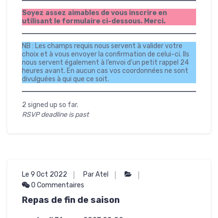
Soyez assez aimables de vous inscrire en
utilisant le formulaire ci-dessous. Merci.
NB : Les champs requis nous servent à valider votre
choix et à vous envoyer la confirmation de celui-ci. Ils
nous servent également à l’envoi d’un petit rappel 24
heures avant. En aucun cas vos coordonnées ne sont
divulguées à qui que ce soit.
2 signed up so far.
RSVP deadline is past
Le 9 Oct 2022
Par Atel
0 Commentaires
Repas de fin de saison