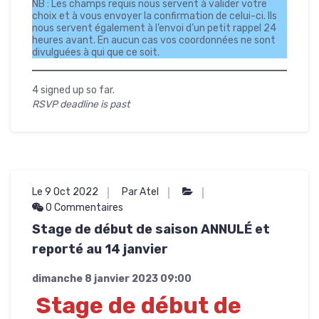
NB : Les champs requis nous servent à valider votre
choix et à vous envoyer la confirmation de celui-ci. Ils
nous servent également à l’envoi d’un petit rappel 24
heures avant. En aucun cas vos coordonnées ne sont
divulguées à qui que ce soit.
4 signed up so far.
RSVP deadline is past
Le 9 Oct 2022
Par Atel
0 Commentaires
Stage de début de saison ANNULÉ et
reporté au 14 janvier
dimanche 8 janvier 2023
09:00
Stage de début de