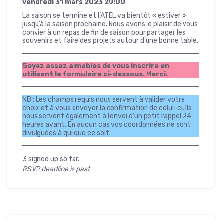
vendredi 31 mars 2023
20:00
La saison se termine et l’ATEL va bientôt « estiver »
jusqu’à la saison prochaine. Nous avons le plaisir de vous
convier à un repas de fin de saison pour partager les
souvenirs et faire des projets autour d’une bonne table.
Soyez assez aimables de vous inscrire en
utilisant le formulaire ci-dessous. Merci.
NB : Les champs requis nous servent à valider votre
choix et à vous envoyer la confirmation de celui-ci. Ils
nous servent également à l’envoi d’un petit rappel 24
heures avant. En aucun cas vos coordonnées ne sont
divulguées à qui que ce soit.
3 signed up so far.
RSVP deadline is past