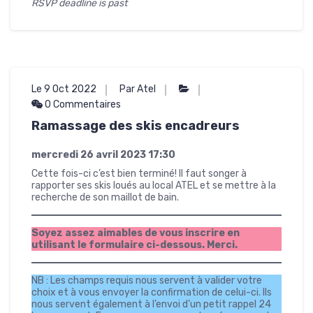
RSVP deadline is past
Le 9 Oct 2022
Par Atel
0 Commentaires
Ramassage des skis encadreurs
mercredi 26 avril 2023
17:30
Cette fois-ci c’est bien terminé! Il faut songer à
rapporter ses skis loués au local ATEL et se mettre à la
recherche de son maillot de bain.
Soyez assez aimables de vous inscrire en
utilisant le formulaire ci-dessous. Merci.
NB : Les champs requis nous servent à valider votre
choix et à vous envoyer la confirmation de celui-ci. Ils
nous servent également à l’envoi d’un petit rappel 24