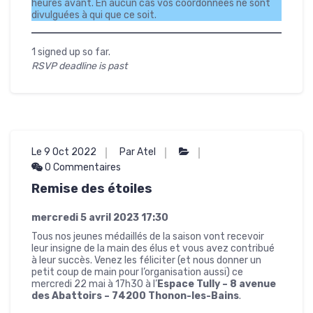
heures avant. En aucun cas vos coordonnées ne sont
divulguées à qui que ce soit.
1 signed up so far.
RSVP deadline is past
Le 9 Oct 2022
Par Atel
0 Commentaires
Remise des étoiles
mercredi 5 avril 2023
17:30
Tous nos jeunes médaillés de la saison vont recevoir
leur insigne de la main des élus et vous avez contribué
à leur succès. Venez les féliciter (et nous donner un
petit coup de main pour l’organisation aussi) ce
mercredi 22 mai à 17h30 à l’
Espace Tully – 8 avenue
des Abattoirs – 74200 Thonon-les-Bains
.