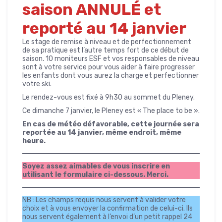
saison ANNULÉ et
reporté au 14 janvier
Le stage de remise à niveau et de perfectionnement
de sa pratique est l’autre temps fort de ce début de
saison. 10 moniteurs ESF et vos responsables de niveau
sont à votre service pour vous aider à faire progresser
les enfants dont vous aurez la charge et perfectionner
votre ski.
Le rendez-vous est fixé à 9h30 au sommet du Pleney.
Ce dimanche 7 janvier, le Pleney est « The place to be ».
En cas de météo défavorable, cette journée sera
reportée au 14 janvier, même endroit, même
heure.
Soyez assez aimables de vous inscrire en
utilisant le formulaire ci-dessous. Merci.
NB : Les champs requis nous servent à valider votre
choix et à vous envoyer la confirmation de celui-ci. Ils
nous servent également à l’envoi d’un petit rappel 24